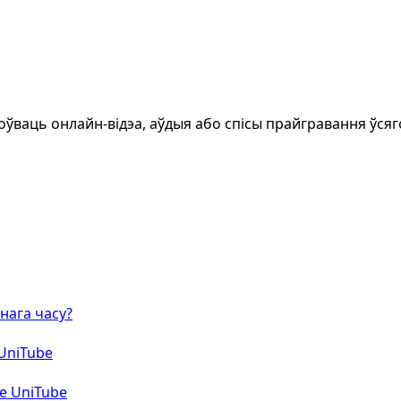
ўваць онлайн-відэа, аўдыя або спісы прайгравання ўсяго 
нага часу?
 UniTube
ce UniTube