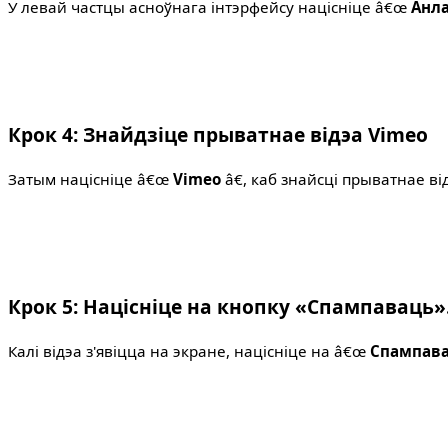
У левай частцы асноўнага інтэрфейсу націсніце â€œ
Анл
Крок 4: Знайдзіце прыватнае відэа Vimeo
Затым націсніце â€œ
Vimeo
â€, каб знайсці прыватнае від
Крок 5: Націсніце на кнопку «Спампаваць»
Калі відэа з'явіцца на экране, націсніце на â€œ
Спампав