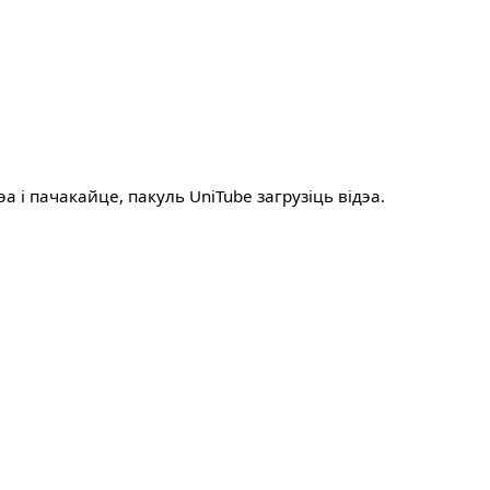
а і пачакайце, пакуль UniTube загрузіць відэа.