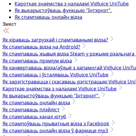
Кароткае знаёмства з наладамі VidJuice UniTube
Як выкарыстоўваць функцыю "Інтэрнэт".
Як спампаваць онлайн відэа
Як спампаваць плэйліст
Змест
Як спампаваць канал ютуб
Як спампоўваць прыватныя відэа з Facebook
Як кіраваць загрузкай і спампаванымі відэа?
Як спампаваць онлайн відэа ў фармаце mp3
Як спампаваць відэа на Android?
Як спампоўваць прыватныя відэа Vimeo
Як спампаваць жывыя відэа Steam у рэжыме рэальнага 
Як спампаваць відэа OnlyFans - 100% працуе
Як спампаваць прэміум відэа
Як канвертаваць відэа/аўдыё з дапамогай VidJuice UniT
Тэхнічныя характарыстыкі
Як спампаваць і ўсталяваць VidJuice UniTube
Як зарэгістравацца і скасаваць рэгістрацыю VidJuice Un
Кароткае знаёмства з наладамі VidJuice UniTube
Як выкарыстоўваць функцыю "Інтэрнэт".
Як спампаваць онлайн відэа
Як спампаваць плэйліст
Як спампаваць канал ютуб
Як спампоўваць прыватныя відэа з Facebook
Як спампаваць онлайн відэа ў фармаце mp3