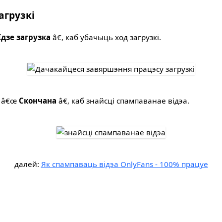
агрузкі
Ідзе загрузка
â€, каб убачыць ход загрузкі.
а â€œ
Скончана
â€, каб знайсці спампаванае відэа.
далей:
Як спампаваць відэа OnlyFans - 100% працуе