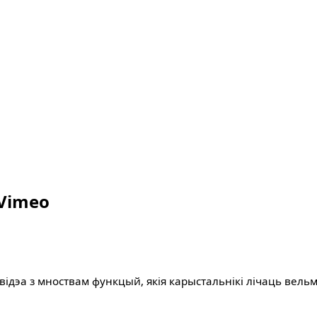
Vimeo
відэа з мноствам функцый, якія карыстальнікі лічаць вель