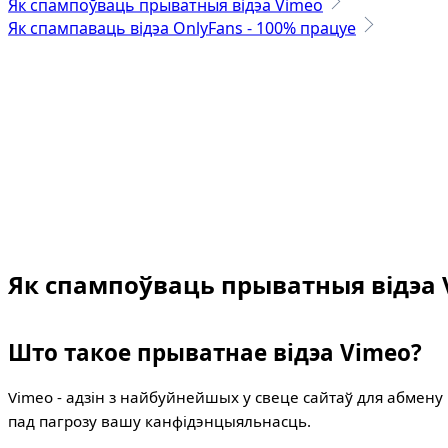
Як спампоўваць прыватныя відэа Vimeo
Як спампаваць відэа OnlyFans - 100% працуе
Як спампоўваць прыватныя відэа 
Што такое прыватнае відэа Vimeo?
Vimeo - адзін з найбуйнейшых у свеце сайтаў для абмену 
пад пагрозу вашу канфідэнцыяльнасць.