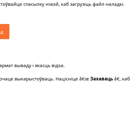
оўвайце спасылку ніжэй, каб загрузіць файл наладкі.
на
рмат вываду і якасць відэа.
 хочаце выкарыстоўваць. Націсніце â€œ
Захаваць
â€, каб