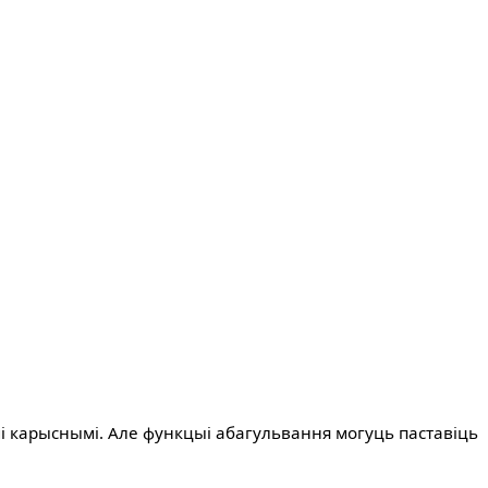
мі карыснымі. Але функцыі абагульвання могуць паставіць