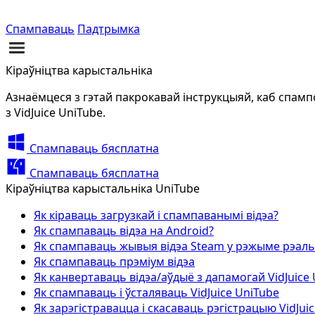
Спампаваць
Падтрымка
Кіраўніцтва карыстальніка
Азнаёмцеся з гэтай пакрокавай інструкцыяй, каб спампо
з VidJuice UniTube.
Спампаваць бясплатна
Спампаваць бясплатна
Кіраўніцтва карыстальніка UniTube
Як кіраваць загрузкай і спампаванымі відэа?
Як спампаваць відэа на Android?
Як спампаваць жывыя відэа Steam у рэжыме рэаль
Як спампаваць прэміум відэа
Як канвертаваць відэа/аўдыё з дапамогай VidJuice
Як спампаваць і ўсталяваць VidJuice UniTube
Як зарэгістравацца і скасаваць рэгістрацыю VidJui