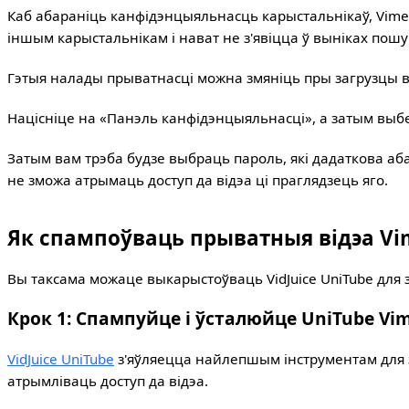
Каб абараніць канфідэнцыяльнасць карыстальнікаў, Vimeo
іншым карыстальнікам і нават не з'явіцца ў выніках пошу
Гэтыя налады прыватнасці можна змяніць пры загрузцы від
Націсніце на «Панэль канфідэнцыяльнасці», а затым выб
Затым вам трэба будзе выбраць пароль, які дадаткова аб
не зможа атрымаць доступ да відэа ці праглядзець яго.
Як спампоўваць прыватныя відэа Vi
Вы таксама можаце выкарыстоўваць VidJuice UniTube для 
Крок 1: Спампуйце і ўсталюйце UniTube Vi
VidJuice UniTube
з'яўляецца найлепшым інструментам для заг
атрымліваць доступ да відэа.