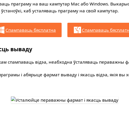
яваць праграму на ваш кампутар Mac або Windows. Выкарыст
 ўстаноўкі, каб усталяваць праграму на свой кампутар.
Спампаваць бясплатна
Спампаваць бясплат
сць вываду
жам спампаваць відэа, неабходна ўсталяваць пераважны фа
праграмы і абярыце фармат вываду і якасць відэа, якія вы