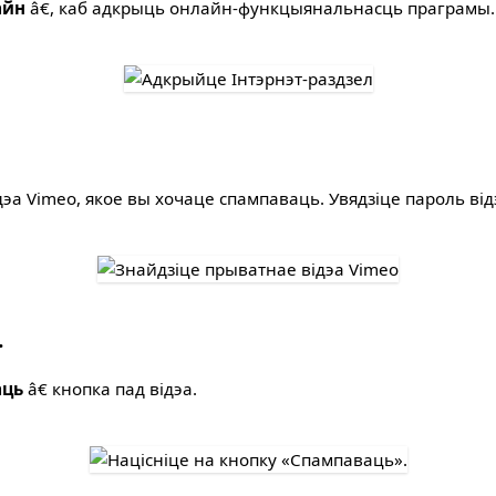
айн
â€, каб адкрыць онлайн-функцыянальнасць праграмы.
эа Vimeo, якое вы хочаце спампаваць. Увядзіце пароль відэ
.
аць
â€ кнопка пад відэа.