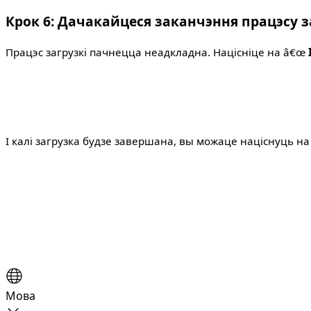
Крок 6: Дачакайцеся заканчэння працэсу з
Працэс загрузкі пачнецца неадкладна. Націсніце на â€œ
І калі загрузка будзе завершана, вы можаце націснуць н
Мова