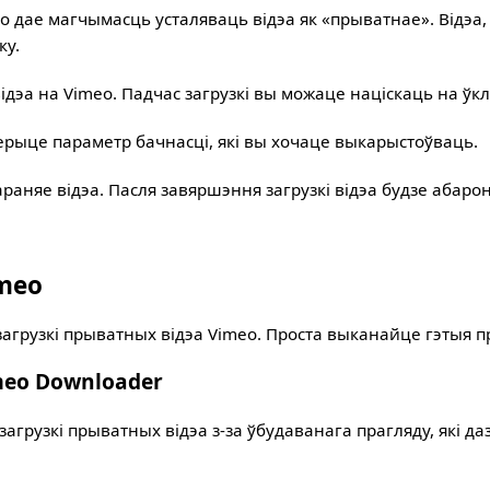
 дае магчымасць усталяваць відэа як «прыватнае». Відэа,
ку.
эа на Vimeo. Падчас загрузкі вы можаце націскаць на ўкла
ерыце параметр бачнасці, які вы хочаце выкарыстоўваць.
араняе відэа. Пасля завяршэння загрузкі відэа будзе абар
meo
загрузкі прыватных відэа Vimeo. Проста выканайце гэтыя п
meo Downloader
рузкі прыватных відэа з-за ўбудаванага прагляду, які даз