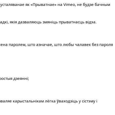
 усталяванае як «Прыватнае» на Vimeo, не будзе бачным
дкі, якія дазваляюць змяніць прыватнасць відэа.
онена паролем, што азначае, што любы чалавек без пароля
ростыя дзеянні;
валяе карыстальнікам лёгка ўваходзіць у сістэму і