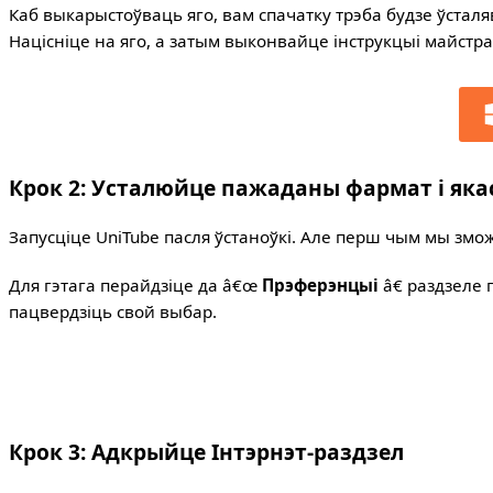
Каб выкарыстоўваць яго, вам спачатку трэба будзе ўстал
Націсніце на яго, а затым выконвайце інструкцыі майстра
Крок 2: Усталюйце пажаданы фармат і яка
Запусціце UniTube пасля ўстаноўкі. Але перш чым мы змо
Для гэтага перайдзіце да â€œ
Прэферэнцыі
â€ раздзеле 
пацвердзіць свой выбар.
Крок 3: Адкрыйце Інтэрнэт-раздзел