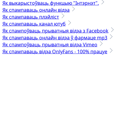
Як выкарыстоўваць функцыю "Інтэрнэт".
Як спампаваць онлайн відэа
Як спампаваць плэйліст
Як спампаваць канал ютуб
Як спампоўваць прыватныя відэа з Facebook
Як спампаваць онлайн відэа ў фармаце mp3
Як спампоўваць прыватныя відэа Vimeo
Як спампаваць відэа OnlyFans - 100% працуе