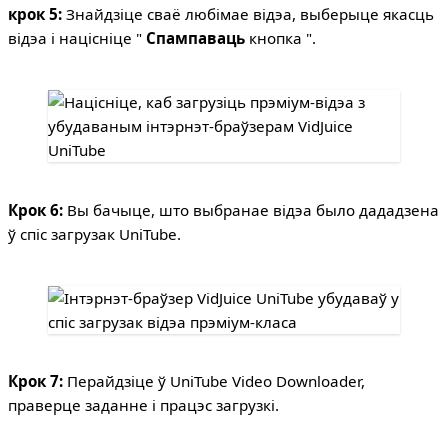
крок 5:
Знайдзіце сваё любімае відэа, выберыце якасць
відэа і націсніце "
Спампаваць
кнопка ".
Крок 6:
Вы бачыце, што выбранае відэа было дададзена
ў спіс загрузак UniTube.
Крок 7:
Перайдзіце ў UniTube Video Downloader,
праверце заданне і працэс загрузкі.