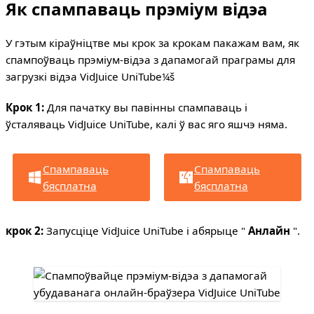
Як спампаваць прэміум відэа
У гэтым кіраўніцтве мы крок за крокам пакажам вам, як
спампоўваць прэміум-відэа з дапамогай праграмы для
загрузкі відэа VidJuice UniTube¼š
Крок 1:
Для пачатку вы павінны спампаваць і
ўсталяваць VidJuice UniTube, калі ў вас яго яшчэ няма.
Спампаваць
Спампаваць
бясплатна
бясплатна
крок 2:
Запусціце VidJuice UniTube і абярыце "
Анлайн
".