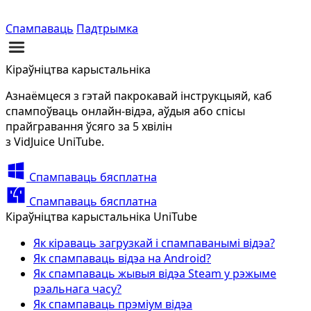
Спампаваць
Падтрымка
Кіраўніцтва карыстальніка
Азнаёмцеся з гэтай пакрокавай інструкцыяй, каб
спампоўваць онлайн-відэа, аўдыя або спісы
прайгравання ўсяго за 5 хвілін
з VidJuice UniTube.
Спампаваць бясплатна
Спампаваць бясплатна
Кіраўніцтва карыстальніка UniTube
Як кіраваць загрузкай і спампаванымі відэа?
Як спампаваць відэа на Android?
Як спампаваць жывыя відэа Steam у рэжыме
рэальнага часу?
Як спампаваць прэміум відэа