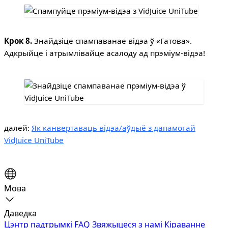
Крок 8.
Знайдзіце спампаванае відэа ў «Гатова».
Адкрыйце і атрымлівайце асалоду ад прэміум-відэа!
далей:
Як канвертаваць відэа/аўдыё з дапамогай
VidJuice UniTube
Мова
Даведка
Цэнтр падтрымкі
FAQ
Звяжыцеся з намі
Кіраванне