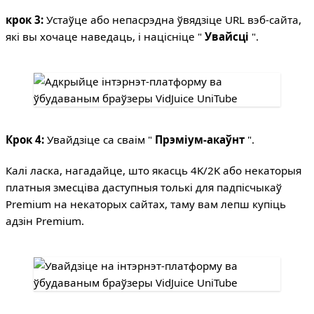
крок 3:
Устаўце або непасрэдна ўвядзіце URL вэб-сайта,
які вы хочаце наведаць, і націсніце "
Увайсці
".
Крок 4:
Увайдзіце са сваім "
Прэміум-акаўнт
".
Калі ласка, нагадайце, што якасць 4K/2K або некаторыя
платныя змесціва даступныя толькі для падпісчыкаў
Premium на некаторых сайтах, таму вам лепш купіць
адзін Premium.