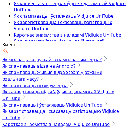
Як канвертаваць відэа/аўдыё з дапамогай VidJuice
UniTube
Як спампаваць і ўсталяваць VidJuice UniTube
Як зарэгістравацца і скасаваць рэгістрацыю
VidJuice UniTube
Кароткае знаёмства з наладамі VidJuice UniTube
Як выкарыстоўваць функцыю "Інтэрнэт".
Змест
Як спампаваць онлайн відэа
Як спампаваць плэйліст
Як кіраваць загрузкай і спампаванымі відэа?
Як спампаваць канал ютуб
Як спампаваць відэа на Android?
Як спампоўваць прыватныя відэа з Facebook
Як спампаваць жывыя відэа Steam у рэжыме
Як спампаваць онлайн відэа ў фармаце mp3
рэальнага часу?
Як спампоўваць прыватныя відэа Vimeo
Як спампаваць відэа OnlyFans - 100% працуе
Як спампаваць прэміум відэа
Як канвертаваць відэа/аўдыё з дапамогай VidJuice
Тэхнічныя характарыстыкі
UniTube
Як спампаваць і ўсталяваць VidJuice UniTube
Як зарэгістравацца і скасаваць рэгістрацыю VidJuice
UniTube
Кароткае знаёмства з наладамі VidJuice UniTube